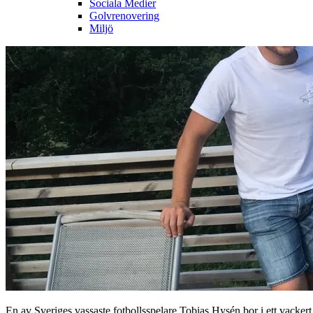
Sociala Medier
Golvrenovering
Miljö
En av Sveriges vassaste fotbollsspelare Tobias Hysén bor i ett vacker