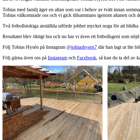
Tobias med familj äger en altan som var i behov av tvätt innan sommare
Tobias välkomnade oss och vi gick tillsammans igenom altanen och de
Två fotbollstokiga anställda utförde jobbet mycket noga för att blidka
Resultatet blev riktigt bra och nu har vi även ett fotbollsgeni som nöj
Följ Tobias Hysén på Instagram
@tobiashysen7
där han lagt ut lite b
Följ gärna även oss på
Instagram
och
Facebook
, så kan du ta del av 