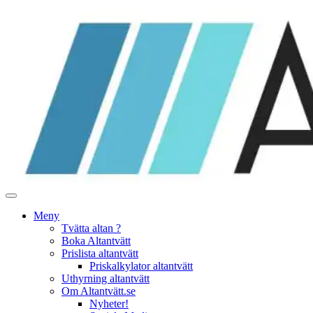
Hoppa
till
innehåll
Meny
Tvätta altan ?
Boka Altantvätt
Prislista altantvätt
Priskalkylator altantvätt
Uthyrning altantvätt
Om Altantvätt.se
Nyheter!