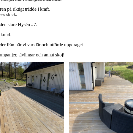
n på riktigt trädde i kraft.
ss skick.
 den store Hysén #7.
d kund.
ilder från när vi var där och utförde uppdraget.
kampanjer, tävlingar och annat skoj!