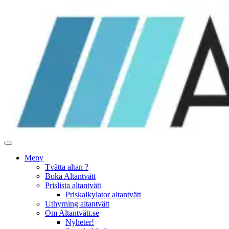
Hoppa
till
innehåll
Meny
Tvätta altan ?
Boka Altantvätt
Prislista altantvätt
Priskalkylator altantvätt
Uthyrning altantvätt
Om Altantvätt.se
Nyheter!