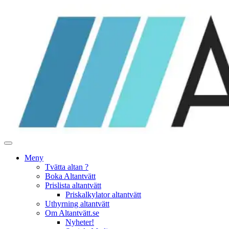
Hoppa
till
innehåll
Meny
Tvätta altan ?
Boka Altantvätt
Prislista altantvätt
Priskalkylator altantvätt
Uthyrning altantvätt
Om Altantvätt.se
Nyheter!