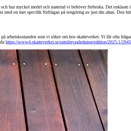
mar och hur mycket medel och material vi behöver förbruka. Det enklaste ä
oss med en mer specifik förfrågan på rengöring av just din altan. Den hit
på arbetskostanden som vi söker om hos skatteverket. Vi får ofta frågan 
sida
https://www4.skatteverket.se/rattsligvagledning/edition/2025.1/2945