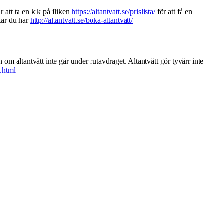
r att ta en kik på fliken
https://altantvatt.se/prislista/
för att få en
tar du här
http://altantvatt.se/boka-altantvatt/
om altantvätt inte går under rutavdraget. Altantvätt gör tyvärr inte
.html