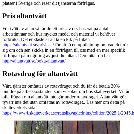
platser i Sverige och reser dit tjänsterna förfrågas.
Pris altantvätt
För tvätt av altan så får du ett pris av oss baserat på antal
arbetstimmar och hur mycket medel och material vi behöver
förbruka. Det enklaste är att ta en kik på fliken
https://altantvatt.se/prislista/
för att få en uppfattning om vad det rör
sig om och sen skicka in en förfrågan till oss med en mer specifik
förfrågan på rengöring av just din altan. Den hittar du här
http://altantvatt.se/boka-altantvatt/
Rotavdrag för altantvätt
Våra tjänster omfattas av rotavdraget och du får då betala 30%
mindre på arbetskostanden som vi söker om hos skatteverket. Vi får
ofta frågan om altantvätt inte går under rutavdraget. Altantvätt gör
tyvärr inte det utan omfattas av rotavdraget.. Läs mer om detta på
skatteverkets sida
https://www4.skatteverket.se/rattsligvagledning/edition/2025.1/2945.