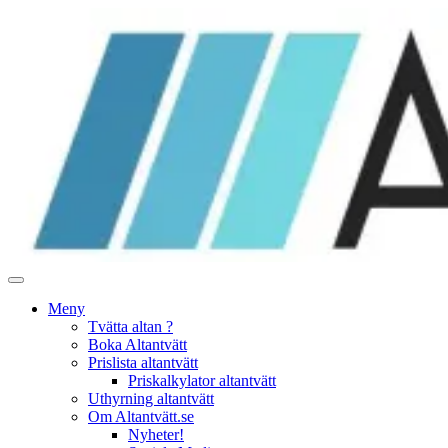
Hoppa
till
innehåll
Meny
Tvätta altan ?
Boka Altantvätt
Prislista altantvätt
Priskalkylator altantvätt
Uthyrning altantvätt
Om Altantvätt.se
Nyheter!